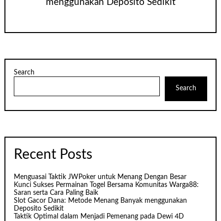
menggunakan Deposito Sedikit
Search
Search
Recent Posts
Menguasai Taktik JWPoker untuk Menang Dengan Besar
Kunci Sukses Permainan Togel Bersama Komunitas Warga88:
Saran serta Cara Paling Baik
Slot Gacor Dana: Metode Menang Banyak menggunakan
Deposito Sedikit
Taktik Optimal dalam Menjadi Pemenang pada Dewi 4D