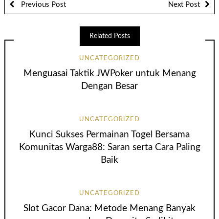
Previous Post
Next Post
Related Posts
UNCATEGORIZED
Menguasai Taktik JWPoker untuk Menang
Dengan Besar
UNCATEGORIZED
Kunci Sukses Permainan Togel Bersama
Komunitas Warga88: Saran serta Cara Paling
Baik
UNCATEGORIZED
Slot Gacor Dana: Metode Menang Banyak