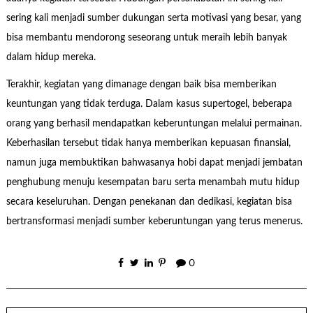
sering kali menjadi sumber dukungan serta motivasi yang besar, yang
bisa membantu mendorong seseorang untuk meraih lebih banyak
dalam hidup mereka.
Terakhir, kegiatan yang dimanage dengan baik bisa memberikan
keuntungan yang tidak terduga. Dalam kasus supertogel, beberapa
orang yang berhasil mendapatkan keberuntungan melalui permainan.
Keberhasilan tersebut tidak hanya memberikan kepuasan finansial,
namun juga membuktikan bahwasanya hobi dapat menjadi jembatan
penghubung menuju kesempatan baru serta menambah mutu hidup
secara keseluruhan. Dengan penekanan dan dedikasi, kegiatan bisa
bertransformasi menjadi sumber keberuntungan yang terus menerus.
0