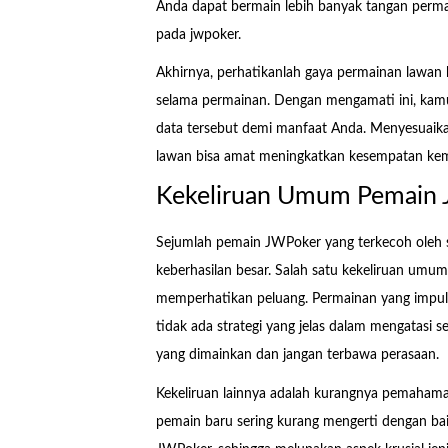
Anda dapat bermain lebih banyak tangan perm
pada jwpoker.
Akhirnya, perhatikanlah gaya permainan lawan 
selama permainan. Dengan mengamati ini, k
data tersebut demi manfaat Anda. Menyesuaika
lawan bisa amat meningkatkan kesempatan ke
Kekeliruan Umum Pemain
Sejumlah pemain JWPoker yang terkecoh oleh 
keberhasilan besar. Salah satu kekeliruan umum
memperhatikan peluang. Permainan yang impulsif
tidak ada strategi yang jelas dalam mengatasi 
yang dimainkan dan jangan terbawa perasaan.
Kekeliruan lainnya adalah kurangnya pemaham
pemain baru sering kurang mengerti dengan ba