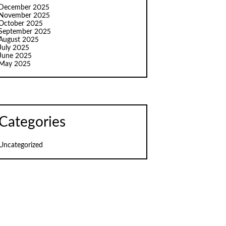
December 2025
November 2025
October 2025
September 2025
August 2025
July 2025
June 2025
May 2025
Categories
Uncategorized