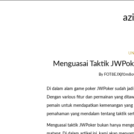
az
UN
Menguasai Taktik JWPok
By
FOT8EJXjf0m8o
Di dalam alam game poker JWPoker sudah jadi s
Dengan various fitur dan permainan yang dit
pemain untuk mendapatkan kemenangan yang besa
pemahaman yang mendalam tentang taktik serta 
Menguasai taktik JWPoker bukan hanya mengena
matang. Di dalam artikel ini, kami akan menya