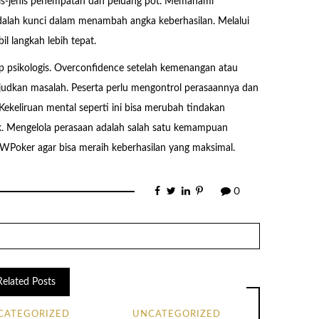
nis-jenis penempatan dan peluang pot. Memahami
alah kunci dalam menambah angka keberhasilan. Melalui
 langkah lebih tepat.
ap psikologis. Overconfidence setelah kemenangan atau
udkan masalah. Peserta perlu mengontrol perasaannya dan
 Kekeliruan mental seperti ini bisa merubah tindakan
. Mengelola perasaan adalah salah satu kemampuan
a JWPoker agar bisa meraih keberhasilan yang maksimal.
0
Related Posts
CATEGORIZED
UNCATEGORIZED