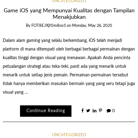
UNCATEGORIZED
Game iOS yang Mempunyai Kualitas dengan Tampilan
Menakjubkan
By
FOT8EJXjf0m8ov5
on
Monday, May 26, 2025
Dalam alam gaming yang selalu berkembang, iOS telah menjadi
platform di mana ditempati oleh berbagai berbagai permainan dengan
kualitas tinggi dengan visual yang menawan. Apakah Anda pencinta
petualangan strategi atau teka-teki, pasti ada yang menarik untuk
menarik untuk setiap jenis pemain. Permainan-permainan tersebut
tidak hanya memberikan masukan bermain yang yang seru tetapi juga
visual yang …
Continue Reading
0
UNCATEGORIZED