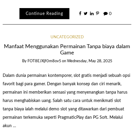
Continue Reading
0
UNCATEGORIZED
Manfaat Menggunakan Permainan Tanpa biaya dalam
Game
By
FOT8EJXjf0m8ov5
on
Wednesday, May 28, 2025
Dalam dunia permainan kontemporer, slot gratis menjadi sebuah opsi
favorit bagi para gamer. Dengan banyak konsep dan ciri menarik,
permainan ini memberikan sensasi yang menyenangkan tanpa harus
harus menghabiskan uang. Salah satu cara untuk menikmati slot
tanpa biaya ialah melalui demo slot yang ditawarkan dari pembuat
permainan terkemuka seperti PragmaticPlay dan PG Soft. Melalui
akun …