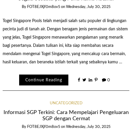
By
FOT8EJXjf0m8ov5
on
Wednesday, July 30, 2025
Togel Singapore Pools telah menjadi salah satu populer di lingkungan
pecinta judi di tanah air. Dengan beragam jenis permainan dan sistem
yang jelas, Togel Singapore menawarkan pengalaman yang menarik
bagi pesertanya. Dalam tulisan ini, kita siap membahas secara
mendalam mengenai Togel Singapore, yang mencakup cara bermain,
hasil keluaran, dan beraneka istilah terkait yang sebaiknya kamu …
Continue Reading
0
UNCATEGORIZED
Informasi SGP Terkini: Cara Mempelajari Pengeluaran
SGP dengan Cermat
By
FOT8EJXjf0m8ov5
on
Wednesday, July 30, 2025