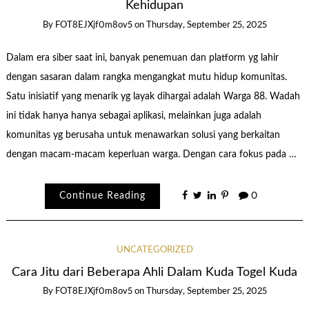
Kehidupan
By
FOT8EJXjf0m8ov5
on
Thursday, September 25, 2025
Dalam era siber saat ini, banyak penemuan dan platform yg lahir
dengan sasaran dalam rangka mengangkat mutu hidup komunitas.
Satu inisiatif yang menarik yg layak dihargai adalah Warga 88. Wadah
ini tidak hanya hanya sebagai aplikasi, melainkan juga adalah
komunitas yg berusaha untuk menawarkan solusi yang berkaitan
dengan macam-macam keperluan warga. Dengan cara fokus pada …
Continue Reading
0
UNCATEGORIZED
Cara Jitu dari Beberapa Ahli Dalam Kuda Togel Kuda
By
FOT8EJXjf0m8ov5
on
Thursday, September 25, 2025