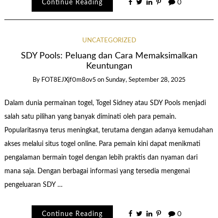
Continue Reading
0
UNCATEGORIZED
SDY Pools: Peluang dan Cara Memaksimalkan
Keuntungan
By
FOT8EJXjf0m8ov5
on
Sunday, September 28, 2025
Dalam dunia permainan togel, Togel Sidney atau SDY Pools menjadi
salah satu pilihan yang banyak diminati oleh para pemain.
Popularitasnya terus meningkat, terutama dengan adanya kemudahan
akses melalui situs togel online. Para pemain kini dapat menikmati
pengalaman bermain togel dengan lebih praktis dan nyaman dari
mana saja. Dengan berbagai informasi yang tersedia mengenai
pengeluaran SDY …
Continue Reading
0