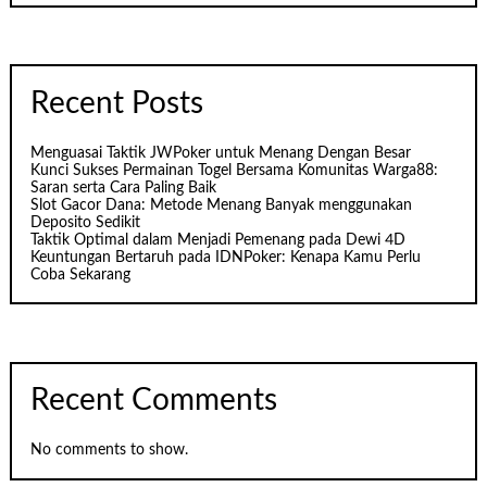
Recent Posts
Menguasai Taktik JWPoker untuk Menang Dengan Besar
Kunci Sukses Permainan Togel Bersama Komunitas Warga88:
Saran serta Cara Paling Baik
Slot Gacor Dana: Metode Menang Banyak menggunakan
Deposito Sedikit
Taktik Optimal dalam Menjadi Pemenang pada Dewi 4D
Keuntungan Bertaruh pada IDNPoker: Kenapa Kamu Perlu
Coba Sekarang
Recent Comments
No comments to show.