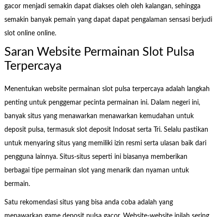
gacor menjadi semakin dapat diakses oleh oleh kalangan, sehingga
semakin banyak pemain yang dapat dapat pengalaman sensasi berjudi
slot online online.
Saran Website Permainan Slot Pulsa
Terpercaya
Menentukan website permainan slot pulsa terpercaya adalah langkah
penting untuk penggemar pecinta permainan ini. Dalam negeri ini,
banyak situs yang menawarkan menawarkan kemudahan untuk
deposit pulsa, termasuk slot deposit Indosat serta Tri. Selalu pastikan
untuk menyaring situs yang memiliki izin resmi serta ulasan baik dari
pengguna lainnya. Situs-situs seperti ini biasanya memberikan
berbagai tipe permainan slot yang menarik dan nyaman untuk
bermain.
Satu rekomendasi situs yang bisa anda coba adalah yang
menawarkan game deposit pulsa gacor. Website-website inilah sering