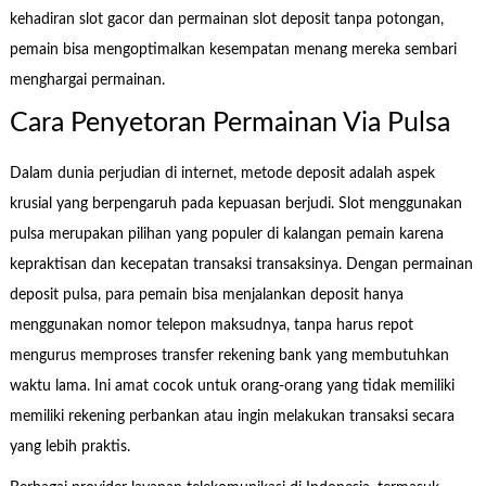
kehadiran slot gacor dan permainan slot deposit tanpa potongan,
pemain bisa mengoptimalkan kesempatan menang mereka sembari
menghargai permainan.
Cara Penyetoran Permainan Via Pulsa
Dalam dunia perjudian di internet, metode deposit adalah aspek
krusial yang berpengaruh pada kepuasan berjudi. Slot menggunakan
pulsa merupakan pilihan yang populer di kalangan pemain karena
kepraktisan dan kecepatan transaksi transaksinya. Dengan permainan
deposit pulsa, para pemain bisa menjalankan deposit hanya
menggunakan nomor telepon maksudnya, tanpa harus repot
mengurus memproses transfer rekening bank yang membutuhkan
waktu lama. Ini amat cocok untuk orang-orang yang tidak memiliki
memiliki rekening perbankan atau ingin melakukan transaksi secara
yang lebih praktis.