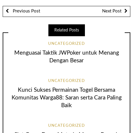
Previous Post
Next Post
Related Posts
UNCATEGORIZED
Menguasai Taktik JWPoker untuk Menang
Dengan Besar
UNCATEGORIZED
Kunci Sukses Permainan Togel Bersama
Komunitas Warga88: Saran serta Cara Paling
Baik
UNCATEGORIZED