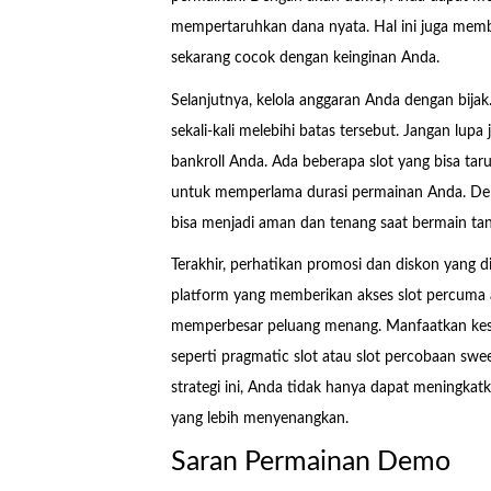
mempertaruhkan dana nyata. Hal ini juga memb
sekarang cocok dengan keinginan Anda.
Selanjutnya, kelola anggaran Anda dengan bija
sekali-kali melebihi batas tersebut. Jangan lu
bankroll Anda. Ada beberapa slot yang bisa taruh
untuk memperlama durasi permainan Anda. Den
bisa menjadi aman dan tenang saat bermain t
Terakhir, perhatikan promosi dan diskon yang di
platform yang memberikan akses slot percuma 
memperbesar peluang menang. Manfaatkan kese
seperti pragmatic slot atau slot percobaan s
strategi ini, Anda tidak hanya dapat meningka
yang lebih menyenangkan.
Saran Permainan Demo