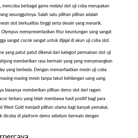
, mencoba berbagai game melalui slot uji coba merupakan
yang sesungguhnya. Salah satu pilihan pilihan adalah
sin slot berkualitas tinggi serta desain yang menarik.
 Olympus mempresentasikan fitur keuntungan yang sangat
ga sangat cocok sangat untuk dijajal di akun uji coba slot.
yang patut patut dikenal dari kategori permainan slot uji
a Mahjong memberikan rasa bermain yang yang menyenangkan
ay yang berbeda. Dengan memanfaatkan mesin uji coba
masing-masing mesin tanpa takut kehilangan uang uang.
caya biasanya memberikan pilihan demo slot dari ragam
or terbaru yang telah membawa hasil positif bagi para
ild West Gold menjadi pilihan utama bagi banyak pemakai,
uk dicoba di platform demo sebelum bermain dengan
rpercaya