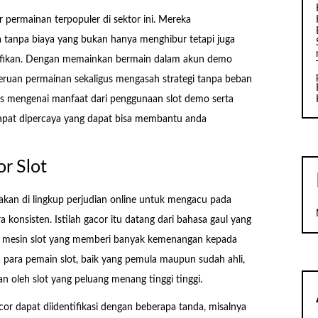
 permainan terpopuler di sektor ini. Mereka
a tanpa biaya yang bukan hanya menghibur tetapi juga
ifikan. Dengan memainkan bermain dalam akun demo
eruan permainan sekaligus mengasah strategi tanpa beban
uas mengenai manfaat dari penggunaan slot demo serta
apat dipercaya yang dapat bisa membantu anda
r Slot
nakan di lingkup perjudian online untuk mengacu pada
onsisten. Istilah gacor itu datang dari bahasa gaul yang
an mesin slot yang memberi banyak kemenangan kepada
ra para pemain slot, baik yang pemula maupun sudah ahli,
kan oleh slot yang peluang menang tinggi tinggi.
cor dapat diidentifikasi dengan beberapa tanda, misalnya