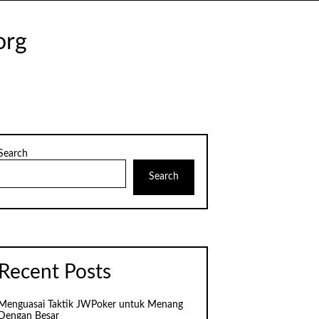
org
Search
Search
Recent Posts
Menguasai Taktik JWPoker untuk Menang
Dengan Besar