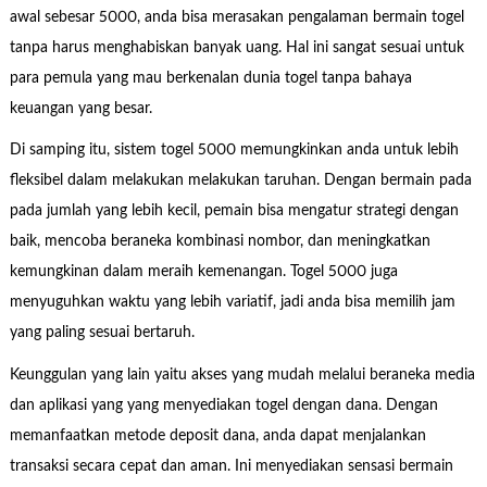
awal sebesar 5000, anda bisa merasakan pengalaman bermain togel
tanpa harus menghabiskan banyak uang. Hal ini sangat sesuai untuk
para pemula yang mau berkenalan dunia togel tanpa bahaya
keuangan yang besar.
Di samping itu, sistem togel 5000 memungkinkan anda untuk lebih
fleksibel dalam melakukan melakukan taruhan. Dengan bermain pada
pada jumlah yang lebih kecil, pemain bisa mengatur strategi dengan
baik, mencoba beraneka kombinasi nombor, dan meningkatkan
kemungkinan dalam meraih kemenangan. Togel 5000 juga
menyuguhkan waktu yang lebih variatif, jadi anda bisa memilih jam
yang paling sesuai bertaruh.
Keunggulan yang lain yaitu akses yang mudah melalui beraneka media
dan aplikasi yang yang menyediakan togel dengan dana. Dengan
memanfaatkan metode deposit dana, anda dapat menjalankan
transaksi secara cepat dan aman. Ini menyediakan sensasi bermain