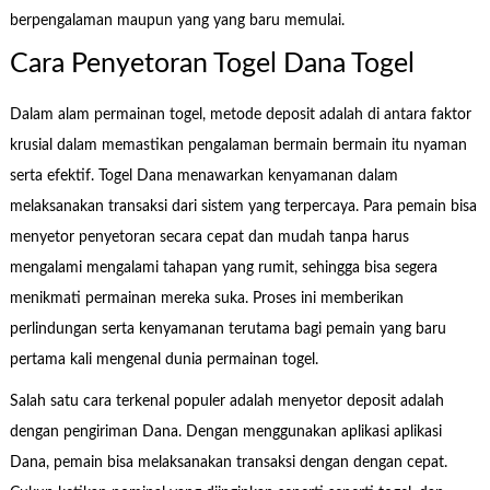
berpengalaman maupun yang yang baru memulai.
Cara Penyetoran Togel Dana Togel
Dalam alam permainan togel, metode deposit adalah di antara faktor
krusial dalam memastikan pengalaman bermain bermain itu nyaman
serta efektif. Togel Dana menawarkan kenyamanan dalam
melaksanakan transaksi dari sistem yang terpercaya. Para pemain bisa
menyetor penyetoran secara cepat dan mudah tanpa harus
mengalami mengalami tahapan yang rumit, sehingga bisa segera
menikmati permainan mereka suka. Proses ini memberikan
perlindungan serta kenyamanan terutama bagi pemain yang baru
pertama kali mengenal dunia permainan togel.
Salah satu cara terkenal populer adalah menyetor deposit adalah
dengan pengiriman Dana. Dengan menggunakan aplikasi aplikasi
Dana, pemain bisa melaksanakan transaksi dengan dengan cepat.