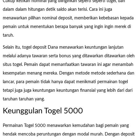
Cukup ketikan nominal yang diinginkan seperti seperti togel, dan
dalam dalam hitungan detik saldo akan terisi. Cara ini juga
menawarkan pilihan nominal deposit, memberikan kebebasan kepada
pemain untuk menentukan berapa banyak yang ingin ingin merek di
taruh.
Selain itu, togel deposit Dana menawarkan keuntungan lanjutan
melalui adanya tawaran serta bonus yang ditawarkan ditawarkan oleh
situs togel. Pemain dapat memanfaatkan tawaran ini agar menambah
kesempatan menang mereka. Dengan metode metode sederhana dan
lancar, para pemain tidak hanya dapat menikmati permainan togel
tetapi juga juga keuntungan keuntungan finansial yang lebih dari dari
taruhan taruhan yang.
Keunggulan Togel 5000
Permainan Togel 5000 menawarkan kemudahan bagi pemain yang
hendak mencoba peruntungan dengan modal murah. Dengan deposit