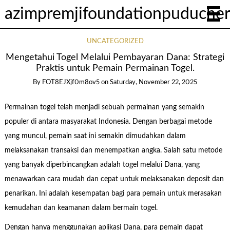
azimpremjifoundationpuducher
UNCATEGORIZED
Mengetahui Togel Melalui Pembayaran Dana: Strategi
Praktis untuk Pemain Permainan Togel.
By
FOT8EJXjf0m8ov5
on
Saturday, November 22, 2025
Permainan togel telah menjadi sebuah permainan yang semakin
populer di antara masyarakat Indonesia. Dengan berbagai metode
yang muncul, pemain saat ini semakin dimudahkan dalam
melaksanakan transaksi dan menempatkan angka. Salah satu metode
yang banyak diperbincangkan adalah togel melalui Dana, yang
menawarkan cara mudah dan cepat untuk melaksanakan deposit dan
penarikan. Ini adalah kesempatan bagi para pemain untuk merasakan
kemudahan dan keamanan dalam bermain togel.
Dengan hanya menggunakan aplikasi Dana, para pemain dapat