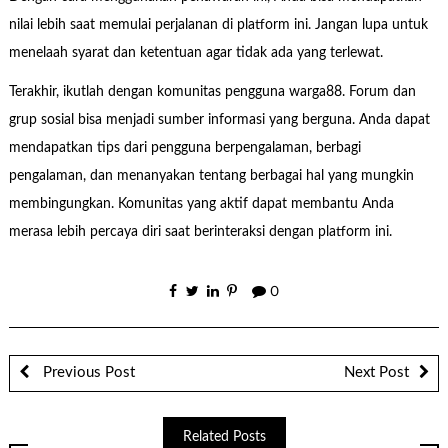
nilai lebih saat memulai perjalanan di platform ini. Jangan lupa untuk
menelaah syarat dan ketentuan agar tidak ada yang terlewat.
Terakhir, ikutlah dengan komunitas pengguna warga88. Forum dan
grup sosial bisa menjadi sumber informasi yang berguna. Anda dapat
mendapatkan tips dari pengguna berpengalaman, berbagi
pengalaman, dan menanyakan tentang berbagai hal yang mungkin
membingungkan. Komunitas yang aktif dapat membantu Anda
merasa lebih percaya diri saat berinteraksi dengan platform ini.
0
Previous Post
Next Post
Related Posts