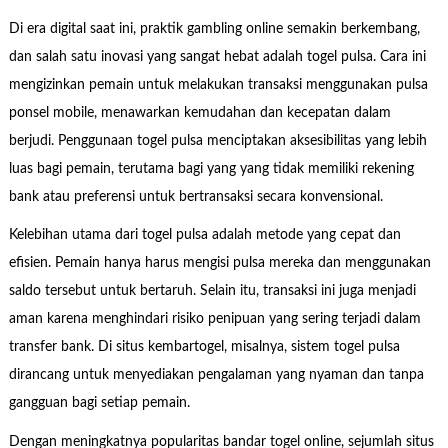
Di era digital saat ini, praktik gambling online semakin berkembang,
dan salah satu inovasi yang sangat hebat adalah togel pulsa. Cara ini
mengizinkan pemain untuk melakukan transaksi menggunakan pulsa
ponsel mobile, menawarkan kemudahan dan kecepatan dalam
berjudi. Penggunaan togel pulsa menciptakan aksesibilitas yang lebih
luas bagi pemain, terutama bagi yang yang tidak memiliki rekening
bank atau preferensi untuk bertransaksi secara konvensional.
Kelebihan utama dari togel pulsa adalah metode yang cepat dan
efisien. Pemain hanya harus mengisi pulsa mereka dan menggunakan
saldo tersebut untuk bertaruh. Selain itu, transaksi ini juga menjadi
aman karena menghindari risiko penipuan yang sering terjadi dalam
transfer bank. Di situs kembartogel, misalnya, sistem togel pulsa
dirancang untuk menyediakan pengalaman yang nyaman dan tanpa
gangguan bagi setiap pemain.
Dengan meningkatnya popularitas bandar togel online, sejumlah situs