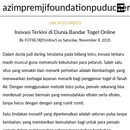
azimpremjifoundationpuducher
UNCATEGORIZED
Inovasi Terkini di Dunia Bandar Togel Online
By
FOT8EJXjf0m8ov5
on
Saturday, November 8, 2025
Dalam dunia judi daring, terutama pada bidang lotto, inovasi terbaru
masih muncul guna memenuhi kebutuhan para petaruh. Salah satu
situs yang semakin kian menarik perhatian adalah Kembartogel, yang
menawarkan berbagai layanan menarik bagi penggemar togel di Tanah
Air. Dengan menggunakan metode lotto pulsa, pemain sekarang bisa
menikmati proses bermain yang memudahkan efisien serta efisien,
tanpa harus dengan dengan yang rumit rumit.
Satu tindakan inovatif yang diperkenalkan adalah setoran pulsa tanpa
tambahan, yang memberikan kemudahan bagi untuk para pemain