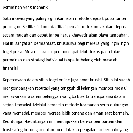
permainan yang menarik.
Satu inovasi yang paling signifikan ialah metode deposit pulsa tanpa
potongan. Fasilitas ini memfasilitasi pemain untuk melakukan deposit
secara mudah dan cepat tanpa harus khawatir akan biaya tambahan.
Hal ini sangatlah bermanfaat, khususnya bagi mereka yang ingin ingin
togel pulsa. Melalui cara ini, pemain dapat lebih fokus pada fokus
permainan dan strategi individual tanpa terhalang oleh masalah
finansial.
Kepercayaan dalam situs togel online juga amat krusial. Situs ini sudah
mengembangkan reputasi yang tangguh di kalangan member melalui
menawarkan layanan pelanggan yang baik serta transparansi dalam
setiap transaksi. Melalui beraneka metode keamanan serta dukungan
yang memadai, member merasa lebih tenang dan aman saat bermain.
Keuntungan-keuntungan ini menunjukkan bahwa pembaruan dan
trust saling hubungan dalam menciptakan pengalaman bermain yang