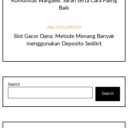
Komunitas Warga88: Saran serta Cara Paling
Baik
UNCATEGORIZED
Slot Gacor Dana: Metode Menang Banyak
menggunakan Deposito Sedikit
Search
Search