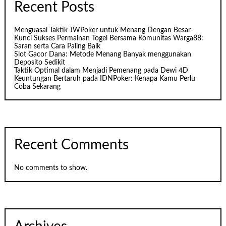
Recent Posts
Menguasai Taktik JWPoker untuk Menang Dengan Besar
Kunci Sukses Permainan Togel Bersama Komunitas Warga88:
Saran serta Cara Paling Baik
Slot Gacor Dana: Metode Menang Banyak menggunakan
Deposito Sedikit
Taktik Optimal dalam Menjadi Pemenang pada Dewi 4D
Keuntungan Bertaruh pada IDNPoker: Kenapa Kamu Perlu
Coba Sekarang
Recent Comments
No comments to show.