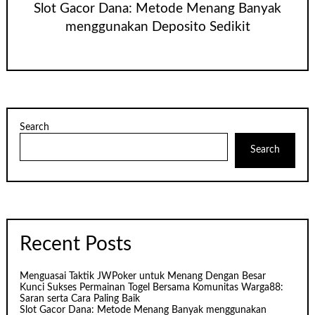
Slot Gacor Dana: Metode Menang Banyak
menggunakan Deposito Sedikit
Search
Search
Recent Posts
Menguasai Taktik JWPoker untuk Menang Dengan Besar
Kunci Sukses Permainan Togel Bersama Komunitas Warga88:
Saran serta Cara Paling Baik
Slot Gacor Dana: Metode Menang Banyak menggunakan