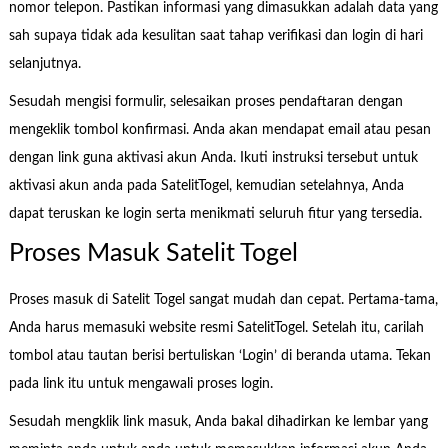
nomor telepon. Pastikan informasi yang dimasukkan adalah data yang
sah supaya tidak ada kesulitan saat tahap verifikasi dan login di hari
selanjutnya.
Sesudah mengisi formulir, selesaikan proses pendaftaran dengan
mengeklik tombol konfirmasi. Anda akan mendapat email atau pesan
dengan link guna aktivasi akun Anda. Ikuti instruksi tersebut untuk
aktivasi akun anda pada SatelitTogel, kemudian setelahnya, Anda
dapat teruskan ke login serta menikmati seluruh fitur yang tersedia.
Proses Masuk Satelit Togel
Proses masuk di Satelit Togel sangat mudah dan cepat. Pertama-tama,
Anda harus memasuki website resmi SatelitTogel. Setelah itu, carilah
tombol atau tautan berisi bertuliskan ‘Login’ di beranda utama. Tekan
pada link itu untuk mengawali proses login.
Sesudah mengklik link masuk, Anda bakal dihadirkan ke lembar yang