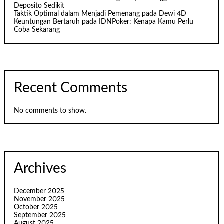
Deposito Sedikit
Taktik Optimal dalam Menjadi Pemenang pada Dewi 4D
Keuntungan Bertaruh pada IDNPoker: Kenapa Kamu Perlu
Coba Sekarang
Recent Comments
No comments to show.
Archives
December 2025
November 2025
October 2025
September 2025
August 2025