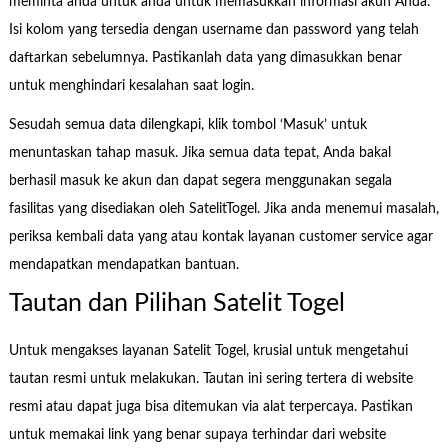
meminta anda untuk anda untuk memasukkan informasi akun Anda.
Isi kolom yang tersedia dengan username dan password yang telah
daftarkan sebelumnya. Pastikanlah data yang dimasukkan benar
untuk menghindari kesalahan saat login.
Sesudah semua data dilengkapi, klik tombol ‘Masuk’ untuk
menuntaskan tahap masuk. Jika semua data tepat, Anda bakal
berhasil masuk ke akun dan dapat segera menggunakan segala
fasilitas yang disediakan oleh SatelitTogel. Jika anda menemui masalah,
periksa kembali data yang atau kontak layanan customer service agar
mendapatkan mendapatkan bantuan.
Tautan dan Pilihan Satelit Togel
Untuk mengakses layanan Satelit Togel, krusial untuk mengetahui
tautan resmi untuk melakukan. Tautan ini sering tertera di website
resmi atau dapat juga bisa ditemukan via alat terpercaya. Pastikan
untuk memakai link yang benar supaya terhindar dari website