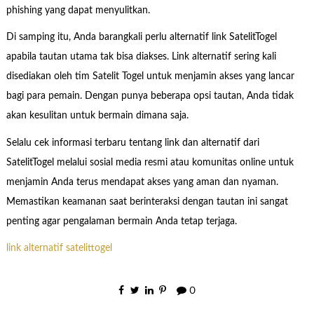
phishing yang dapat menyulitkan.
Di samping itu, Anda barangkali perlu alternatif link SatelitTogel
apabila tautan utama tak bisa diakses. Link alternatif sering kali
disediakan oleh tim Satelit Togel untuk menjamin akses yang lancar
bagi para pemain. Dengan punya beberapa opsi tautan, Anda tidak
akan kesulitan untuk bermain dimana saja.
Selalu cek informasi terbaru tentang link dan alternatif dari
SatelitTogel melalui sosial media resmi atau komunitas online untuk
menjamin Anda terus mendapat akses yang aman dan nyaman.
Memastikan keamanan saat berinteraksi dengan tautan ini sangat
penting agar pengalaman bermain Anda tetap terjaga.
link alternatif satelittogel
0