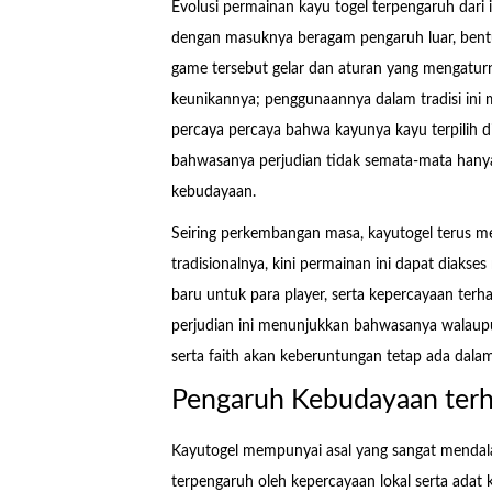
Evolusi permainan kayu togel terpengaruh dari in
dengan masuknya beragam pengaruh luar, bentu
game tersebut gelar dan aturan yang mengaturn
keunikannya; penggunaannya dalam tradisi ini 
percaya percaya bahwa kayunya kayu terpilih 
bahwasanya perjudian tidak semata-mata hanya g
kebudayaan.
Seiring perkembangan masa, kayutogel terus m
tradisionalnya, kini permainan ini dapat diakse
baru untuk para player, serta kepercayaan ter
perjudian ini menunjukkan bahwasanya walaupu
serta faith akan keberuntungan tetap ada dala
Pengaruh Kebudayaan terh
Kayutogel mempunyai asal yang sangat mendalam 
terpengaruh oleh kepercayaan lokal serta adat 