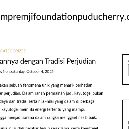
impremjifoundationpuducherry.
CATEGORIZED
nnya dengan Tradisi Perjudian
ov5
on
Saturday, October 4, 2025
rupakan sebuah fenomena unik yang menarik perhatian
r perjudian. Dalam ranah permainan judi, kayutogel bukan
 dan tradisi serta nilai-nilai yang dalam di berbagai
kayutogel memiliki energi tertentu yang mampu
gga menjadi sarana dalam rangka menggaet nasib baik.
nia ini sudah berakar teguh sejak lama, serta kayutogel