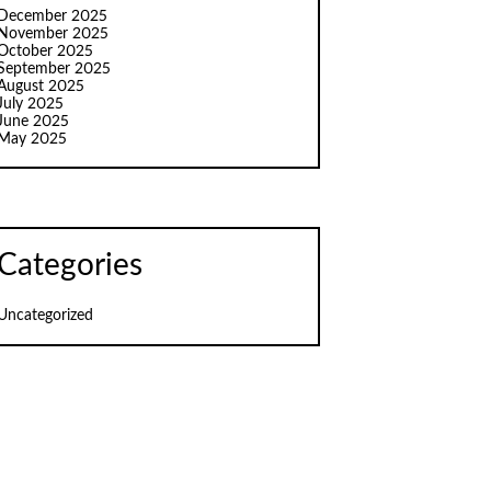
December 2025
November 2025
October 2025
September 2025
August 2025
July 2025
June 2025
May 2025
Categories
Uncategorized