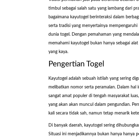
timbul sebagai salah satu yang lambang dari pra
bagaimana kayutogel berinteraksi dalam berba
serta tradisi yang menyertainya mempengaruhi
dunia togel. Dengan pemahaman yang mendala
memahami kayutogel bukan hanya sebagai alat pe
yang kaya.
Pengertian Togel
Kayutogel adalah sebuah istilah yang sering d
melibatkan nomor serta peramalan. Dalam hal 
sangat amat populer di tengah masyarakat lu
yang akan akan muncul dalam pengundian. Permai
kali secara tidak sah, namun tetap menarik ket
Di banyak daerah, kayutogel sering dihubungkan
Situasi ini menjadikannya bukan hanya hanya per