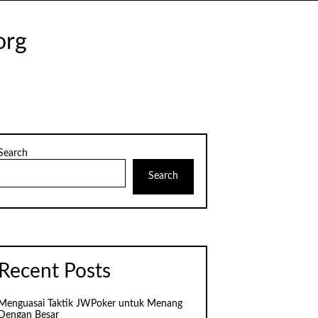
org
Search
Search
Recent Posts
Menguasai Taktik JWPoker untuk Menang
Dengan Besar