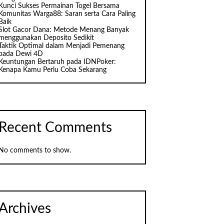
Kunci Sukses Permainan Togel Bersama
Komunitas Warga88: Saran serta Cara Paling
Baik
Slot Gacor Dana: Metode Menang Banyak
menggunakan Deposito Sedikit
Taktik Optimal dalam Menjadi Pemenang
pada Dewi 4D
Keuntungan Bertaruh pada IDNPoker:
Kenapa Kamu Perlu Coba Sekarang
Recent Comments
No comments to show.
Archives