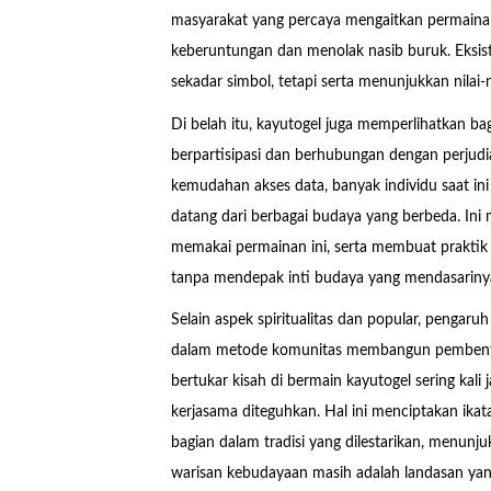
masyarakat yang percaya mengaitkan permainan 
keberuntungan dan menolak nasib buruk. Eksist
sekadar simbol, tetapi serta menunjukkan nilai-n
Di belah itu, kayutogel juga memperlihatkan b
berpartisipasi dan berhubungan dengan perjudia
kemudahan akses data, banyak individu saat in
datang dari berbagai budaya yang berbeda. Ini
memakai permainan ini, serta membuat praktik 
tanpa mendepak inti budaya yang mendasariny
Selain aspek spiritualitas dan popular, pengaruh
dalam metode komunitas membangun pembentuk
bertukar kisah di bermain kayutogel sering kali 
kerjasama diteguhkan. Hal ini menciptakan ika
bagian dalam tradisi yang dilestarikan, menunj
warisan kebudayaan masih adalah landasan yan