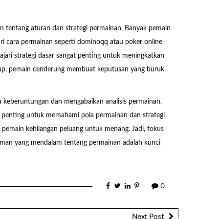
 tentang aturan dan strategi permainan. Banyak pemain
ri cara permainan seperti dominoqq atau poker online
ari strategi dasar sangat penting untuk meningkatkan
up, pemain cenderung membuat keputusan yang buruk
da keberuntungan dan mengabaikan analisis permainan.
 penting untuk memahami pola permainan dan strategi
 pemain kehilangan peluang untuk menang. Jadi, fokus
man yang mendalam tentang permainan adalah kunci
0
Next Post