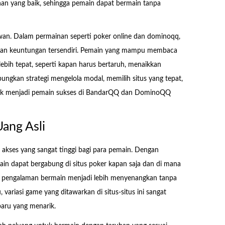
n yang baik, sehingga pemain dapat bermain tanpa
 lawan. Dalam permainan seperti poker online dan dominoqq,
kan keuntungan tersendiri. Pemain yang mampu membaca
ebih tepat, seperti kapan harus bertaruh, menaikkan
ngkan strategi mengelola modal, memilih situs yang tepat,
uk menjadi pemain sukses di BandarQQ dan DominoQQ
ang Asli
akses yang sangat tinggi bagi para pemain. Dengan
n dapat bergabung di situs poker kapan saja dan di mana
uat pengalaman bermain menjadi lebih menyenangkan tanpa
, variasi game yang ditawarkan di situs-situs ini sangat
 baru yang menarik.