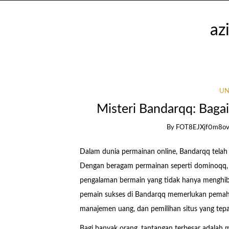
az
UN
Misteri Bandarqq: Bag
By
FOT8EJXjf0m8o
Dalam dunia permainan online, Bandarqq telah m
Dengan beragam permainan seperti dominoqq, 
pengalaman bermain yang tidak hanya menghibur
pemain sukses di Bandarqq memerlukan pemah
manajemen uang, dan pemilihan situs yang tepa
Bagi banyak orang, tantangan terbesar adalah