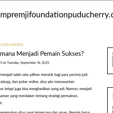
impremjifoundationpuducherry.
CATEGORIZED
aimana Menjadi Pemain Sukses?
v5
on
Tuesday, September 16, 2025
enjadi salah satu pilihan menarik bagi para pecinta judi.
aduqq, dan poker online, situs pkv menawarkan
 tetapi juga bisa menghasilkan uang asli. Namun, menjadi
aman yang mendalam tentang strategi permainan,
t.
 menemukan situs yang terpercaya dan aman. Pemain harus