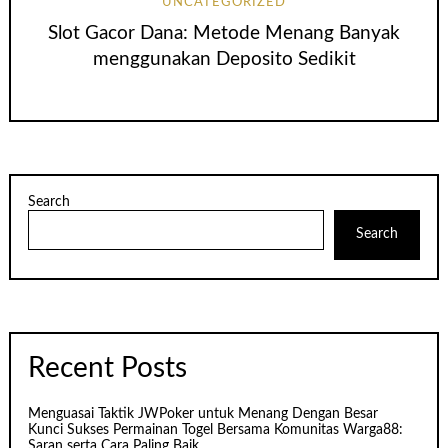
UNCATEGORIZED
Slot Gacor Dana: Metode Menang Banyak
menggunakan Deposito Sedikit
Search
Search
Recent Posts
Menguasai Taktik JWPoker untuk Menang Dengan Besar
Kunci Sukses Permainan Togel Bersama Komunitas Warga88:
Saran serta Cara Paling Baik