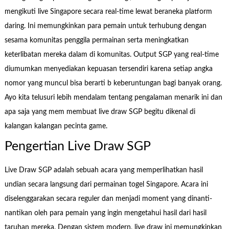
mengikuti live Singapore secara real-time lewat beraneka platform
daring. Ini memungkinkan para pemain untuk terhubung dengan
sesama komunitas penggila permainan serta meningkatkan
keterlibatan mereka dalam di komunitas. Output SGP yang real-time
diumumkan menyediakan kepuasan tersendiri karena setiap angka
nomor yang muncul bisa berarti b keberuntungan bagi banyak orang.
Ayo kita telusuri lebih mendalam tentang pengalaman menarik ini dan
apa saja yang mem membuat live draw SGP begitu dikenal di
kalangan kalangan pecinta game.
Pengertian Live Draw SGP
Live Draw SGP adalah sebuah acara yang memperlihatkan hasil
undian secara langsung dari permainan togel Singapore. Acara ini
diselenggarakan secara reguler dan menjadi moment yang dinanti-
nantikan oleh para pemain yang ingin mengetahui hasil dari hasil
taruhan mereka. Dengan sistem modern, live draw ini memungkinkan