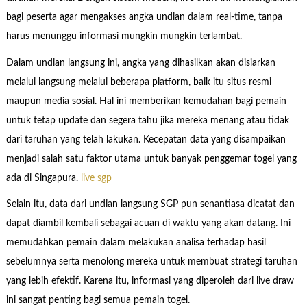
bagi peserta agar mengakses angka undian dalam real-time, tanpa
harus menunggu informasi mungkin mungkin terlambat.
Dalam undian langsung ini, angka yang dihasilkan akan disiarkan
melalui langsung melalui beberapa platform, baik itu situs resmi
maupun media sosial. Hal ini memberikan kemudahan bagi pemain
untuk tetap update dan segera tahu jika mereka menang atau tidak
dari taruhan yang telah lakukan. Kecepatan data yang disampaikan
menjadi salah satu faktor utama untuk banyak penggemar togel yang
ada di Singapura.
live sgp
Selain itu, data dari undian langsung SGP pun senantiasa dicatat dan
dapat diambil kembali sebagai acuan di waktu yang akan datang. Ini
memudahkan pemain dalam melakukan analisa terhadap hasil
sebelumnya serta menolong mereka untuk membuat strategi taruhan
yang lebih efektif. Karena itu, informasi yang diperoleh dari live draw
ini sangat penting bagi semua pemain togel.