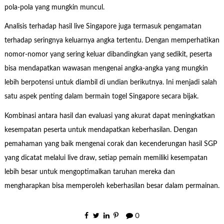
pola-pola yang mungkin muncul.
Analisis terhadap hasil live Singapore juga termasuk pengamatan
terhadap seringnya keluarnya angka tertentu. Dengan memperhatikan
nomor-nomor yang sering keluar dibandingkan yang sedikit, peserta
bisa mendapatkan wawasan mengenai angka-angka yang mungkin
lebih berpotensi untuk diambil di undian berikutnya. Ini menjadi salah
satu aspek penting dalam bermain togel Singapore secara bijak.
Kombinasi antara hasil dan evaluasi yang akurat dapat meningkatkan
kesempatan peserta untuk mendapatkan keberhasilan. Dengan
pemahaman yang baik mengenai corak dan kecenderungan hasil SGP
yang dicatat melalui live draw, setiap pemain memiliki kesempatan
lebih besar untuk mengoptimalkan taruhan mereka dan
mengharapkan bisa memperoleh keberhasilan besar dalam permainan.
0