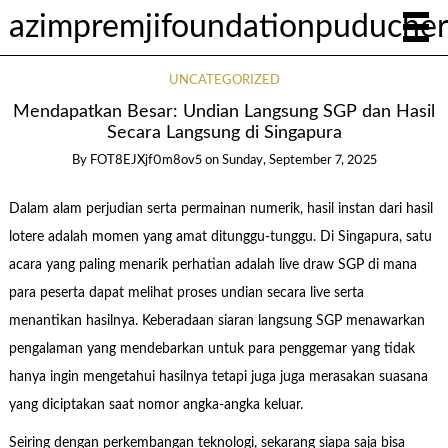
azimpremjifoundationpuducher
UNCATEGORIZED
Mendapatkan Besar: Undian Langsung SGP dan Hasil
Secara Langsung di Singapura
By
FOT8EJXjf0m8ov5
on
Sunday, September 7, 2025
Dalam alam perjudian serta permainan numerik, hasil instan dari hasil
lotere adalah momen yang amat ditunggu-tunggu. Di Singapura, satu
acara yang paling menarik perhatian adalah live draw SGP di mana
para peserta dapat melihat proses undian secara live serta
menantikan hasilnya. Keberadaan siaran langsung SGP menawarkan
pengalaman yang mendebarkan untuk para penggemar yang tidak
hanya ingin mengetahui hasilnya tetapi juga juga merasakan suasana
yang diciptakan saat nomor angka-angka keluar.
Seiring dengan perkembangan teknologi, sekarang siapa saja bisa