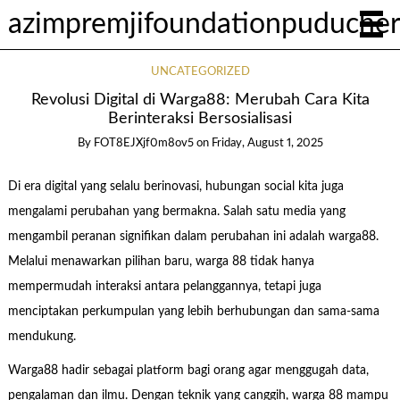
azimpremjifoundationpuducher
UNCATEGORIZED
Revolusi Digital di Warga88: Merubah Cara Kita
Berinteraksi Bersosialisasi
By
FOT8EJXjf0m8ov5
on
Friday, August 1, 2025
Di era digital yang selalu berinovasi, hubungan social kita juga
mengalami perubahan yang bermakna. Salah satu media yang
mengambil peranan signifikan dalam perubahan ini adalah warga88.
Melalui menawarkan pilihan baru, warga 88 tidak hanya
mempermudah interaksi antara pelanggannya, tetapi juga
menciptakan perkumpulan yang lebih berhubungan dan sama-sama
mendukung.
Warga88 hadir sebagai platform bagi orang agar menggugah data,
pengalaman dan ilmu. Dengan teknik yang canggih, warga 88 mampu