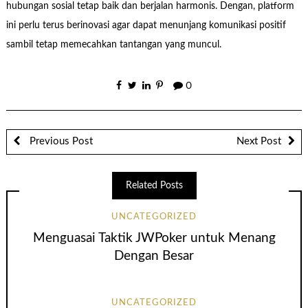
hubungan sosial tetap baik dan berjalan harmonis. Dengan, platform
ini perlu terus berinovasi agar dapat menunjang komunikasi positif
sambil tetap memecahkan tantangan yang muncul.
0
Previous Post
Next Post
Related Posts
UNCATEGORIZED
Menguasai Taktik JWPoker untuk Menang
Dengan Besar
UNCATEGORIZED