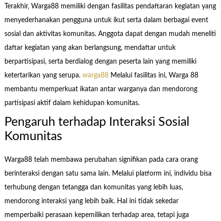
Terakhir, Warga88 memiliki dengan fasilitas pendaftaran kegiatan yang
menyederhanakan pengguna untuk ikut serta dalam berbagai event
sosial dan aktivitas komunitas. Anggota dapat dengan mudah meneliti
daftar kegiatan yang akan berlangsung, mendaftar untuk
berpartisipasi, serta berdialog dengan peserta lain yang memiliki
ketertarikan yang serupa.
warga88
Melalui fasilitas ini, Warga 88
membantu memperkuat ikatan antar warganya dan mendorong
partisipasi aktif dalam kehidupan komunitas.
Pengaruh terhadap Interaksi Sosial
Komunitas
Warga88 telah membawa perubahan signifikan pada cara orang
berinteraksi dengan satu sama lain. Melalui platform ini, individu bisa
terhubung dengan tetangga dan komunitas yang lebih luas,
mendorong interaksi yang lebih baik. Hal ini tidak sekedar
memperbaiki perasaan kepemilikan terhadap area, tetapi juga