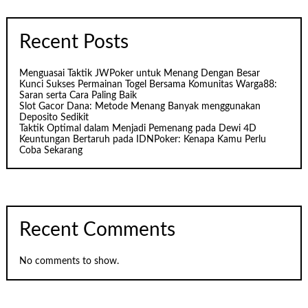
Recent Posts
Menguasai Taktik JWPoker untuk Menang Dengan Besar
Kunci Sukses Permainan Togel Bersama Komunitas Warga88:
Saran serta Cara Paling Baik
Slot Gacor Dana: Metode Menang Banyak menggunakan
Deposito Sedikit
Taktik Optimal dalam Menjadi Pemenang pada Dewi 4D
Keuntungan Bertaruh pada IDNPoker: Kenapa Kamu Perlu
Coba Sekarang
Recent Comments
No comments to show.