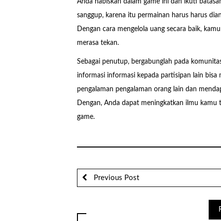
Anda habiskan dalam game ini dan ikuti batasa
sanggup, karena itu permainan harus harus dia
Dengan cara mengelola uang secara baik, kam
merasa tekan.
Sebagai penutup, bergabunglah pada komunitas 
informasi informasi kepada partisipan lain bisa
pengalaman pengalaman orang lain dan mendapa
Dengan, Anda dapat meningkatkan ilmu kamu 
game.
Previous Post