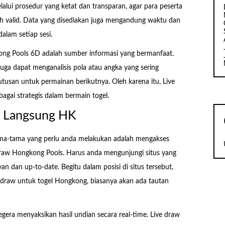
lui prosedur yang ketat dan transparan, agar para peserta
ah valid. Data yang disediakan juga mengandung waktu dan
alam setiap sesi.
ong Pools 6D adalah sumber informasi yang bermanfaat.
uga dapat menganalisis pola atau angka yang sering
usan untuk permainan berikutnya. Oleh karena itu, Live
bagai strategis dalam bermain togel.
n Langsung HK
tama-tama yang perlu anda melakukan adalah mengakses
draw Hongkong Pools. Harus anda mengunjungi situs yang
an dan up-to-date. Begitu dalam posisi di situs tersebut,
draw untuk togel Hongkong, biasanya akan ada tautan
egera menyaksikan hasil undian secara real-time. Live draw