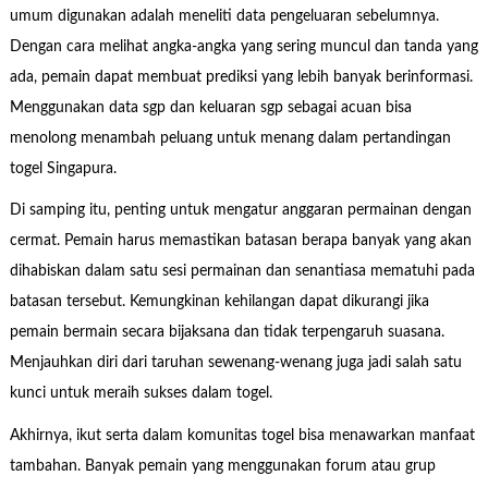
umum digunakan adalah meneliti data pengeluaran sebelumnya.
Dengan cara melihat angka-angka yang sering muncul dan tanda yang
ada, pemain dapat membuat prediksi yang lebih banyak berinformasi.
Menggunakan data sgp dan keluaran sgp sebagai acuan bisa
menolong menambah peluang untuk menang dalam pertandingan
togel Singapura.
Di samping itu, penting untuk mengatur anggaran permainan dengan
cermat. Pemain harus memastikan batasan berapa banyak yang akan
dihabiskan dalam satu sesi permainan dan senantiasa mematuhi pada
batasan tersebut. Kemungkinan kehilangan dapat dikurangi jika
pemain bermain secara bijaksana dan tidak terpengaruh suasana.
Menjauhkan diri dari taruhan sewenang-wenang juga jadi salah satu
kunci untuk meraih sukses dalam togel.
Akhirnya, ikut serta dalam komunitas togel bisa menawarkan manfaat
tambahan. Banyak pemain yang menggunakan forum atau grup