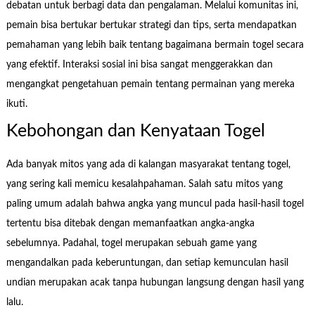
debatan untuk berbagi data dan pengalaman. Melalui komunitas ini,
pemain bisa bertukar bertukar strategi dan tips, serta mendapatkan
pemahaman yang lebih baik tentang bagaimana bermain togel secara
yang efektif. Interaksi sosial ini bisa sangat menggerakkan dan
mengangkat pengetahuan pemain tentang permainan yang mereka
ikuti.
Kebohongan dan Kenyataan Togel
Ada banyak mitos yang ada di kalangan masyarakat tentang togel,
yang sering kali memicu kesalahpahaman. Salah satu mitos yang
paling umum adalah bahwa angka yang muncul pada hasil-hasil togel
tertentu bisa ditebak dengan memanfaatkan angka-angka
sebelumnya. Padahal, togel merupakan sebuah game yang
mengandalkan pada keberuntungan, dan setiap kemunculan hasil
undian merupakan acak tanpa hubungan langsung dengan hasil yang
lalu.