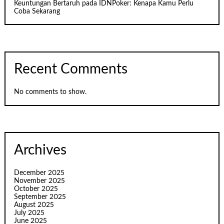
Keuntungan Bertaruh pada IDNPoker: Kenapa Kamu Perlu
Coba Sekarang
Recent Comments
No comments to show.
Archives
December 2025
November 2025
October 2025
September 2025
August 2025
July 2025
June 2025