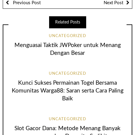
Previous Post
Next Post
Related Posts
UNCATEGORIZED
Menguasai Taktik JWPoker untuk Menang
Dengan Besar
UNCATEGORIZED
Kunci Sukses Permainan Togel Bersama
Komunitas Warga88: Saran serta Cara Paling
Baik
UNCATEGORIZED
Slot Gacor Dana: Metode Menang Banyak