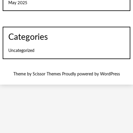
May 2025
Categories
Uncategorized
Theme by
Scissor Themes
Proudly powered by
WordPress