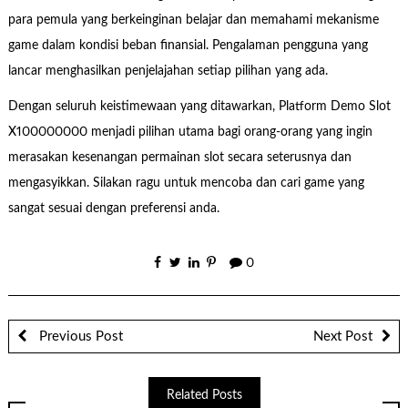
para pemula yang berkeinginan belajar dan memahami mekanisme
game dalam kondisi beban finansial. Pengalaman pengguna yang
lancar menghasilkan penjelajahan setiap pilihan yang ada.
Dengan seluruh keistimewaan yang ditawarkan, Platform Demo Slot
X100000000 menjadi pilihan utama bagi orang-orang yang ingin
merasakan kesenangan permainan slot secara seterusnya dan
mengasyikkan. Silakan ragu untuk mencoba dan cari game yang
sangat sesuai dengan preferensi anda.
0
Previous Post
Next Post
Related Posts