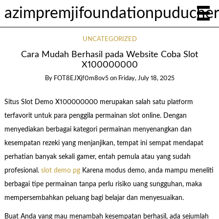
azimpremjifoundationpuducher
UNCATEGORIZED
Cara Mudah Berhasil pada Website Coba Slot
X100000000
By
FOT8EJXjf0m8ov5
on
Friday, July 18, 2025
Situs Slot Demo X100000000 merupakan salah satu platform
terfavorit untuk para penggila permainan slot online. Dengan
menyediakan berbagai kategori permainan menyenangkan dan
kesempatan rezeki yang menjanjikan, tempat ini sempat mendapat
perhatian banyak sekali gamer, entah pemula atau yang sudah
profesional.
slot demo pg
Karena modus demo, anda mampu meneliti
berbagai tipe permainan tanpa perlu risiko uang sungguhan, maka
mempersembahkan peluang bagi belajar dan menyesuaikan.
Buat Anda yang mau menambah kesempatan berhasil, ada sejumlah