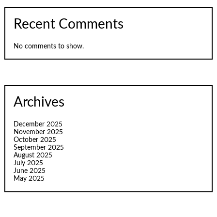
Recent Comments
No comments to show.
Archives
December 2025
November 2025
October 2025
September 2025
August 2025
July 2025
June 2025
May 2025