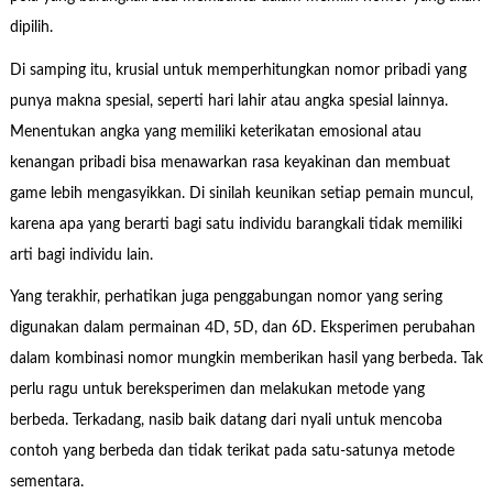
dipilih.
Di samping itu, krusial untuk memperhitungkan nomor pribadi yang
punya makna spesial, seperti hari lahir atau angka spesial lainnya.
Menentukan angka yang memiliki keterikatan emosional atau
kenangan pribadi bisa menawarkan rasa keyakinan dan membuat
game lebih mengasyikkan. Di sinilah keunikan setiap pemain muncul,
karena apa yang berarti bagi satu individu barangkali tidak memiliki
arti bagi individu lain.
Yang terakhir, perhatikan juga penggabungan nomor yang sering
digunakan dalam permainan 4D, 5D, dan 6D. Eksperimen perubahan
dalam kombinasi nomor mungkin memberikan hasil yang berbeda. Tak
perlu ragu untuk bereksperimen dan melakukan metode yang
berbeda. Terkadang, nasib baik datang dari nyali untuk mencoba
contoh yang berbeda dan tidak terikat pada satu-satunya metode
sementara.