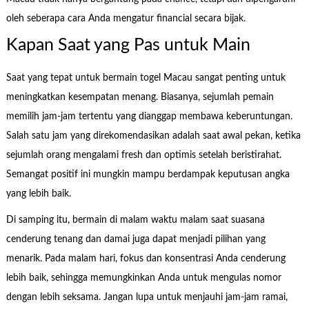
oleh seberapa cara Anda mengatur financial secara bijak.
Kapan Saat yang Pas untuk Main
Saat yang tepat untuk bermain togel Macau sangat penting untuk
meningkatkan kesempatan menang. Biasanya, sejumlah pemain
memilih jam-jam tertentu yang dianggap membawa keberuntungan.
Salah satu jam yang direkomendasikan adalah saat awal pekan, ketika
sejumlah orang mengalami fresh dan optimis setelah beristirahat.
Semangat positif ini mungkin mampu berdampak keputusan angka
yang lebih baik.
Di samping itu, bermain di malam waktu malam saat suasana
cenderung tenang dan damai juga dapat menjadi pilihan yang
menarik. Pada malam hari, fokus dan konsentrasi Anda cenderung
lebih baik, sehingga memungkinkan Anda untuk mengulas nomor
dengan lebih seksama. Jangan lupa untuk menjauhi jam-jam ramai,