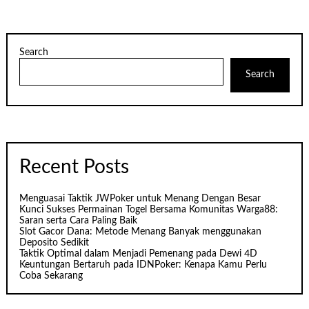
Search
Search
Recent Posts
Menguasai Taktik JWPoker untuk Menang Dengan Besar
Kunci Sukses Permainan Togel Bersama Komunitas Warga88:
Saran serta Cara Paling Baik
Slot Gacor Dana: Metode Menang Banyak menggunakan
Deposito Sedikit
Taktik Optimal dalam Menjadi Pemenang pada Dewi 4D
Keuntungan Bertaruh pada IDNPoker: Kenapa Kamu Perlu
Coba Sekarang