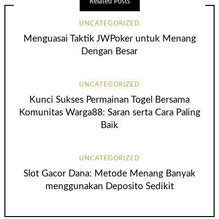
Related Posts
UNCATEGORIZED
Menguasai Taktik JWPoker untuk Menang
Dengan Besar
UNCATEGORIZED
Kunci Sukses Permainan Togel Bersama
Komunitas Warga88: Saran serta Cara Paling
Baik
UNCATEGORIZED
Slot Gacor Dana: Metode Menang Banyak
menggunakan Deposito Sedikit