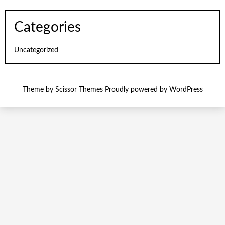
Categories
Uncategorized
Theme by
Scissor Themes
Proudly powered by
WordPress